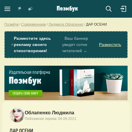
Поэмбук
Современники
Людмила Облапенко
ДАР ОСЕНИ
Разместите здесь
Ваш баннер
⭐
рекламу своего
увидят сотни
Разместить
стихотворения!
читателей →
Облапенко Людмила
·
Пейзажная лирика
09.09.2021
ДАР ОСЕНИ