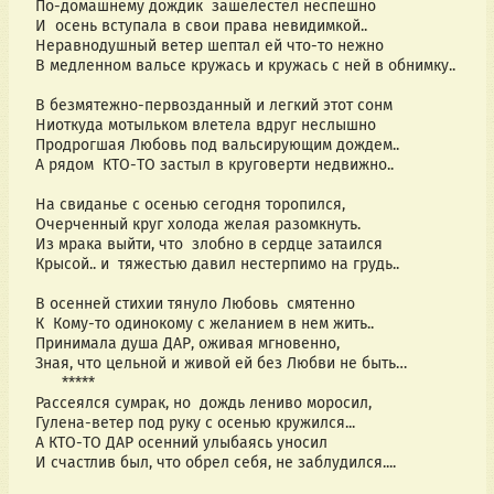
По-домашнему дождик  зашелестел неспешно
И  осень вступала в свои права невидимкой..
Неравнодушный ветер шептал ей что-то нежно
В медленном вальсе кружась и кружась с ней в обнимку..
В безмятежно-первозданный и легкий этот сонм
Ниоткуда мотыльком влетела вдруг неслышно
Продрогшая Любовь под вальсирующим дождем..
А рядом  КТО-ТО застыл в круговерти недвижно..
На свиданье с осенью сегодня торопился,
Очерченный круг холода желая разомкнуть.
Из мрака выйти, что  злобно в сердце затаился
Крысой.. и  тяжестью давил нестерпимо на грудь..
В осенней стихии тянуло Любовь  смятенно
К  Кому-то одинокому с желанием в нем жить..
Принимала душа ДАР, оживая мгновенно,
Зная, что цельной и живой ей без Любви не быть…
      *****
Рассеялся сумрак, но  дождь лениво моросил,
Гулена-ветер под руку с осенью кружился...
А КТО-ТО ДАР осенний улыбаясь уносил
И счастлив был, что обрел себя, не заблудился....