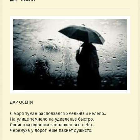
ДАР ОСЕНИ
С моря туман расползался хмельнО и нелепо..
На улице темнело на удивленье быстро, 
Слоистым одеялом заволокло все небо..  
Черемуха у дорог  еще пахнет душисто.