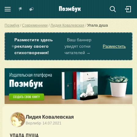
Поэмбук
Современники
Лидия Ковалевская
Упала душа
Разместите здесь
Ваш баннер
⭐
рекламу своего
увидят сотни
Разместить
стихотворения!
читателей →
Лидия Ковалевская
·
Верлибр
14.07.2021
УПАЛА ДУША