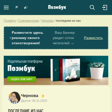
Поэмбук
Современники
Чернова
последние из нас
Разместите здесь
Ваш баннер
⭐
рекламу своего
увидят сотни
Разместить
стихотворения!
читателей →
Чернова
·
Другое
09.11.2020
ПОСЛЕДНИЕ ИЗ НАС