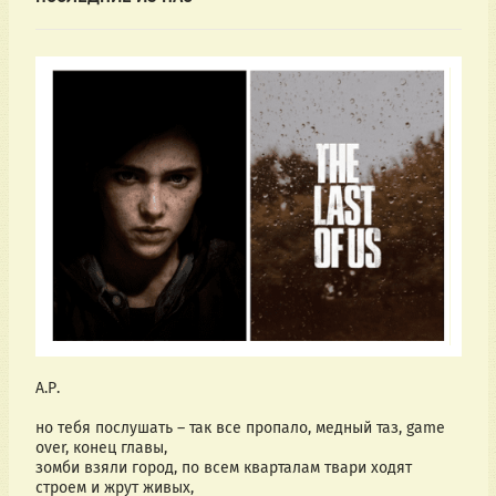
А.Р.
но тебя послушать – так все пропало, медный таз, game 
over, конец главы, 
зомби взяли город, по всем кварталам твари ходят 
строем и жрут живых,