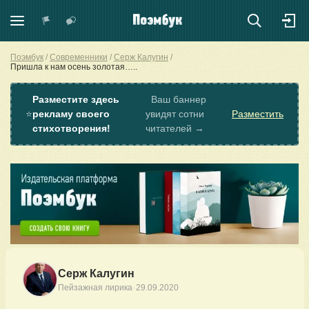
Поэмбук
Современники
Серж Калугин
Пришла к нам осень золотая…..
Разместите здесь
Ваш баннер
⭐
рекламу своего
увидят сотни
Разместить
стихотворения!
читателей →
Серж Калугин
·
Пейзажная лирика
29.09.2020