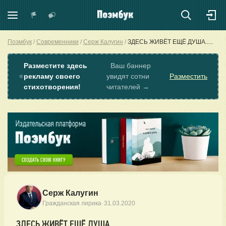
Поэмбук
Современники
Серж Калугин
ЗДЕСЬ ЖИВЁТ ЕЩЁ ДУША.....
Разместите здесь
Ваш баннер
⭐
рекламу своего
увидят сотни
Разместить
стихотворения!
читателей →
Серж Калугин
·
Гражданская лирика
31.03.2020
ЗДЕСЬ ЖИВЁТ ЕЩЁ ДУША.....