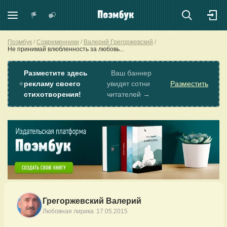
Поэмбук
Современники
Валерий Грегоржевский
Не принимай влюбленность за любовь...
Разместите здесь
Ваш баннер
⭐
рекламу своего
увидят сотни
Разместить
стихотворения!
читателей →
Грегоржевский Валерий
·
Любовная лирика
17.05.2015