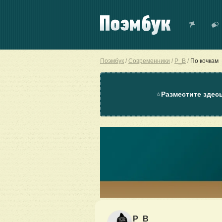
Поэмбук
Современники
P_B
По кочкам
⭐
Разместите здес
P_B