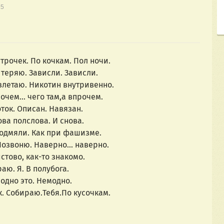
15
трочек. По кочкам. Пол ночи.
теряю. Зависли. Зависли.
злетаю. Никотин внутривенно.
чем... чего там,а впрочем.
ток. Описан. Навязан.
ва полслова. И снова.
одмяли. Как при фашизме.
озвоню. Наверно... наверно.
тово, как-то знакомо.
аю. Я. В полубога.
одно это. Немодно.
. Собираю.Тебя.По кусочкам.