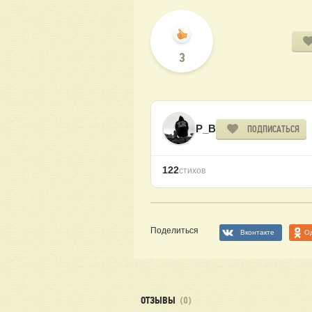
3
P_B
ПОДПИСАТЬСЯ
122
стихов
Поделиться
Вконтакте
О
ОТЗЫВЫ
(0)