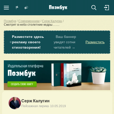
Поэмбук
Современники
Серж Калугин
Смотрят в небо столетние кедры…….
Разместите здесь
Ваш баннер
⭐
рекламу своего
увидят сотни
Разместить
стихотворения!
читателей →
Серж Калугин
·
Пейзажная лирика
10.05.2019