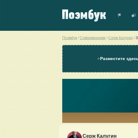
Поэмбук
Современники
Серж Калугин
⭐
Разместите здес
Серж Калугин