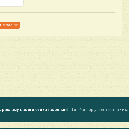
дноклассники
ь рекламу своего стихотворения!
Ваш баннер увидят сотни чит