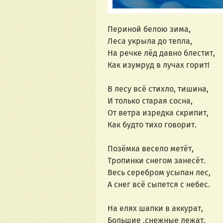
Периной белою зима,
Леса укрыла до тепла,
На речке лёд давно блестит,
Как изумруд в лучах горит!
В лесу всё стихло, тишина,
И только старая сосна,
От ветра изредка скрипит,
Как будто тихо говорит.
Позёмка весело метёт,
Тропинки снегом занесёт.
Весь серебром усыпан лес,
А снег всё сыпется с небес.
На елях шапки в аккурат,
Большие ,снежные лежат,