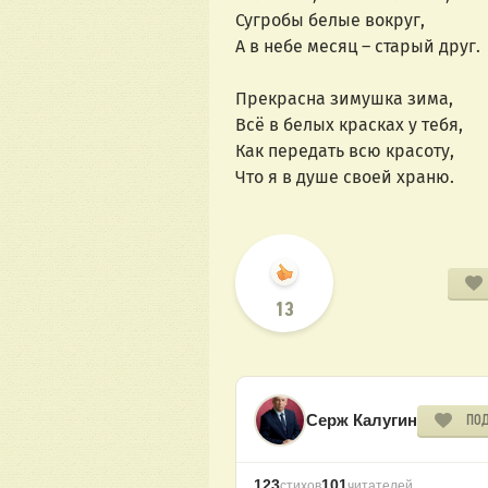
Сугробы белые вокруг,
А в небе месяц – старый друг.
Прекрасна зимушка зима,
Всё в белых красках у тебя,
Как передать всю красоту,
Что я в душе своей храню.
13
Серж Калугин
ПО
123
101
стихов
читателей