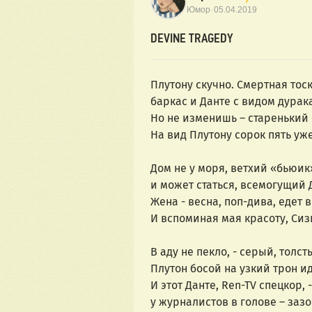
·
Юмор
05.04.2019
DEVINE TRAGEDY
Плутону скучно. Смертная тоск
баркас и Данте с видом дурака
Но не изменишь – старенький 
На вид Плутону сорок пять уже
Дом не у моря, ветхий «бьюик»
и может статься, всемогущий Д
Жена - весна, поп-дива, едет в
И вспоминая мая красоту, Сиз
В аду не пекло, - серый, толс
Плутон босой на узкий трон и
И этот Данте, Ren-TV спецкор, 
у журналистов в голове – зазо