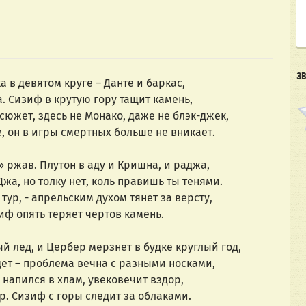
З
а в девятом круге – Данте и баркас,
. Сизиф в крутую гору тащит камень, 
сюжет, здесь не Монако, даже не блэк-джек,
, он в игры смертных больше не вникает. 
 ржав. Плутон в аду и Кришна, и раджа, 
жа, но толку нет, коль правишь ты тенями. 
 тур, - апрельским духом тянет за версту,
иф опять теряет чертов камень. 
тый лед, и Цербер мерзнет в будке круглый год,
дет – проблема вечна с разными носками, 
- напился в хлам, увековечит вздор,
р. Сизиф с горы следит за облаками. 