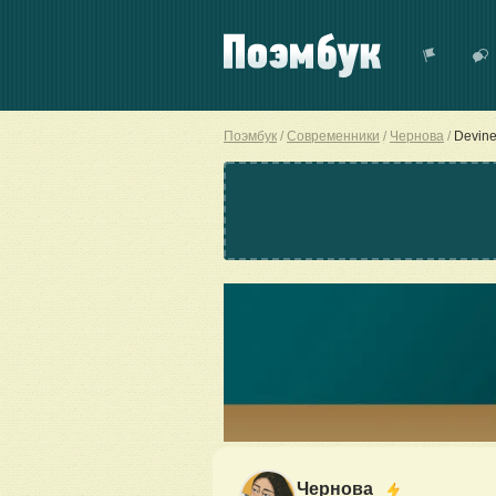
Поэмбук
Современники
Чернова
Devine
Чернова