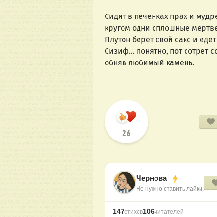
Сидят в печенках прах и мудре
кругом одни сплошные мертвец
Плутон берет свой сакс и едет
Сизиф… понятно, пот сотрет со
обняв любимый камень.
26
Чернова
Не нужно ставить лайки.
147
106
стихов
читателей