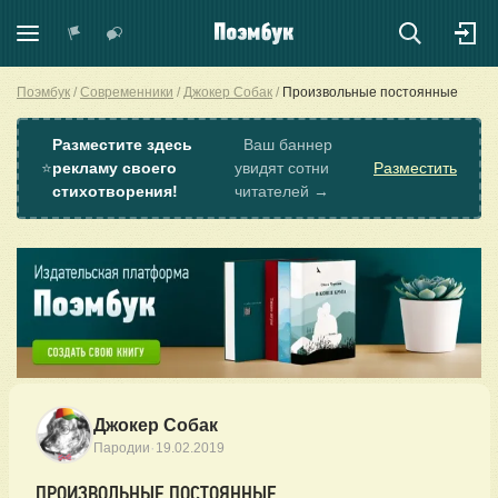
Поэмбук
Современники
Джокер Собак
Произвольные постоянные
Разместите здесь
Ваш баннер
⭐
рекламу своего
увидят сотни
Разместить
стихотворения!
читателей →
Джокер Собак
·
Пародии
19.02.2019
ПРОИЗВОЛЬНЫЕ ПОСТОЯННЫЕ