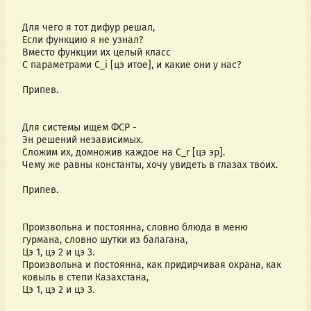
Для чего я тот дифур решал,
Если функцию я не узнал?
Вместо функции их целый класс
С параметрами C_i [цэ итое], и какие они у нас?
Припев.
Для системы ищем ФСР -
Эн решений независимых.
Сложим их, домножив каждое на C_r [цэ эр].
Чему же равны константы, хочу увидеть в глазах твоих.
Припев.
Произвольна и постоянна, словно блюда в меню 
гурмана, словно шутки из балагана,
Цэ 1, цэ 2 и цэ 3.
Произвольна и постоянна, как придирчивая охрана, как 
ковыль в степи Казахстана,
Цэ 1, цэ 2 и цэ 3.