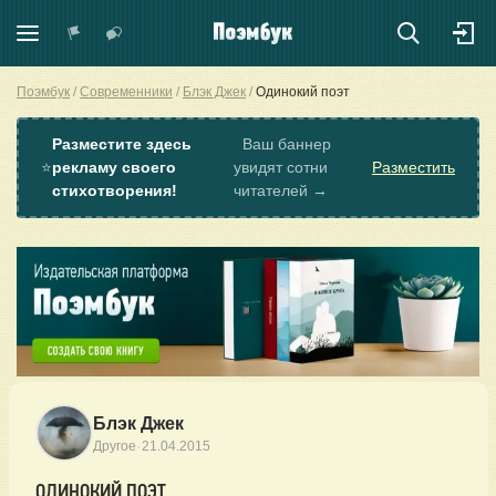
Поэмбук
Современники
Блэк Джек
Одинокий поэт
Разместите здесь
Ваш баннер
⭐
рекламу своего
увидят сотни
Разместить
стихотворения!
читателей →
Блэк Джек
·
Другое
21.04.2015
ОДИНОКИЙ ПОЭТ