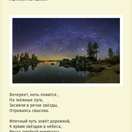
Вечереет, ночь ложится ,
На таёжные луга,
Засияли в речке звёзды,
Отражаясь свысока.
Млечный путь зовёт дорожкой,
К ярким звёздам в небеса,
Речка змейкой извиваясь,