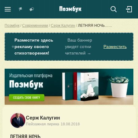
Поэмбук
Современники
Серж Калугин
ЛЕТНЯЯ НОЧЬ……
Разместите здесь
Ваш баннер
⭐
рекламу своего
увидят сотни
Разместить
стихотворения!
читателей →
Серж Калугин
·
Пейзажная лирика
18.08.2018
ЛЕТНЯЯ НОЧЬ……