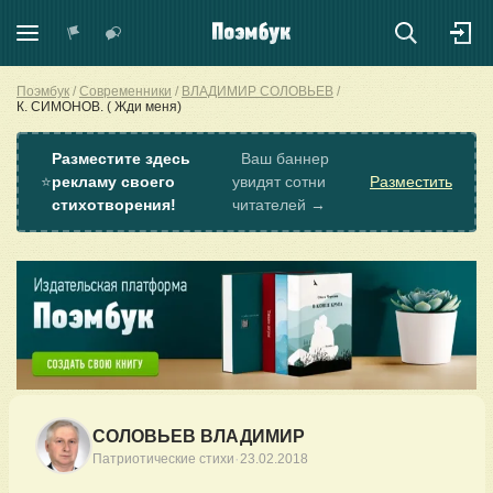
Поэмбук
Современники
ВЛАДИМИР СОЛОВЬЕВ
К. СИМОНОВ. ( Жди меня)
Разместите здесь
Ваш баннер
⭐
рекламу своего
увидят сотни
Разместить
стихотворения!
читателей →
СОЛОВЬЕВ ВЛАДИМИР
·
Патриотические стихи
23.02.2018