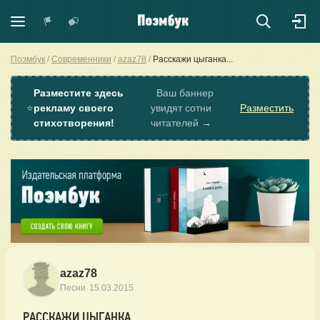
Поэмбук
Современники
azaz78
Расскажи цыганка...
Разместите здесь
Ваш баннер
⭐
рекламу своего
увидят сотни
Разместить
стихотворения!
читателей →
azaz78
·
Песни
15.03.2015
РАССКАЖИ ЦЫГАНКА...