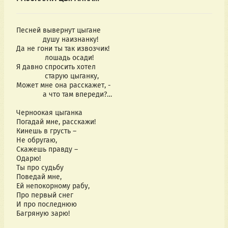
Песней вывернут цыгане
душу наизнанку!
Да не гони ты так извозчик!
лошадь осади!
Я давно спросить хотел
старую цыганку,
Может мне она расскажет, -
а что там впереди?…
Черноокая цыганка
Погадай мне, расскажи!
Кинешь в грусть –
Не обругаю,
Скажешь правду –
Одарю!
Ты про судьбу
Поведай мне,
Ей непокорному рабу,
Про первый снег
И про последнюю
Багряную зарю!