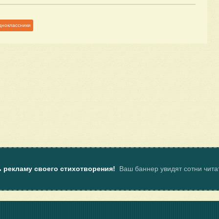
дноклассники
ь рекламу своего стихотворения!
Ваш баннер увидят сотни чит