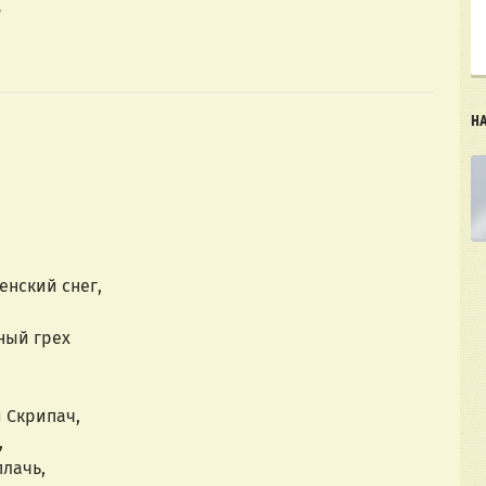
7
Н
нский снег,
ный грех
 Скрипач,
,
плачь,