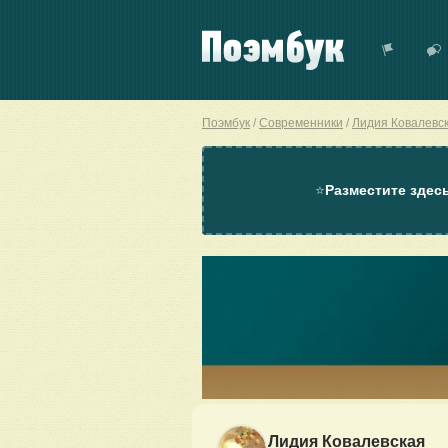
Поэмбук
Современники
Лидия Ковалевс
⭐
Разместите здес
Лидия Ковалевская