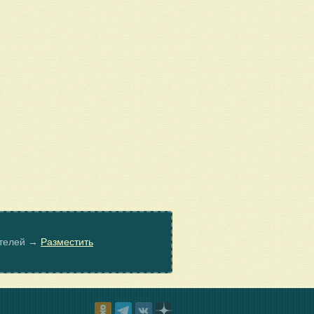
ателей →
Разместить