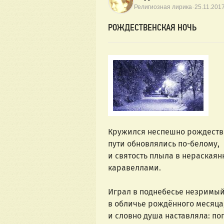
·
Религиозная лирика
25.11.201
РОЖДЕСТВЕНСКАЯ НОЧЬ
Кружился неспешно рождестве
пути обновлялись по-белому,
и святость плыла в нераскаян
каравеллами.
Играл в поднебесье незримый
в обличье рождённого месяца
и словно душа наставляла: по