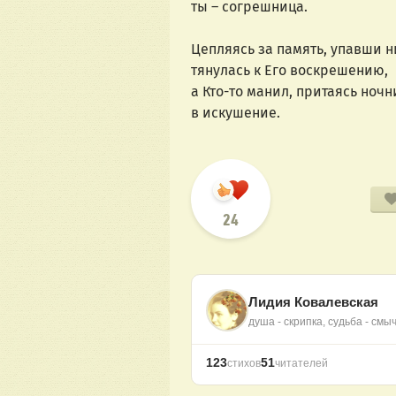
ты – согрешница.
Цепляясь за память, упавши н
тянулась к Его воскрешению,  
а Кто-то манил, притаясь ночн
в искушение.
24
Лидия Ковалевская
душа - скрипка, судьба - смы
123
51
стихов
читателей