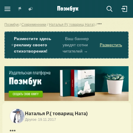
Поэмбук
Современники
Наталья Р.( товарищ Ната)
***
Разместите здесь
Ваш баннер
⭐
рекламу своего
увидят сотни
Разместить
стихотворения!
читателей →
Наталья Р.( товарищ Ната)
·
Другое
19.11.2017
***