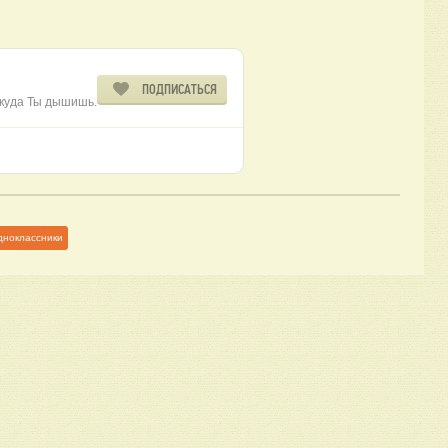
ПОДПИСАТЬСЯ
окуда Ты дышишь.
дноклассники