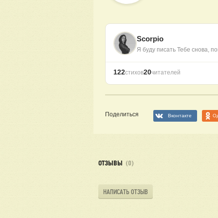
Scorpio
Я буду писать Тебе снова, п
122
20
стихов
читателей
Поделиться
Вконтакте
О
ОТЗЫВЫ
(0)
НАПИСАТЬ ОТЗЫВ