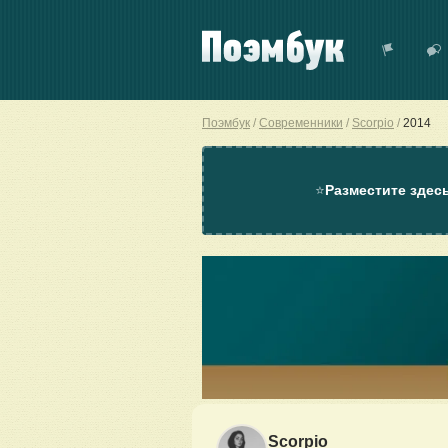
Поэмбук
Современники
Scorpio
2014
⭐
Разместите здес
Scorpio