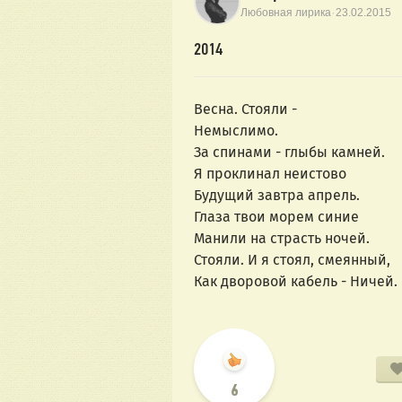
·
Любовная лирика
23.02.2015
2014
Весна. Стояли -
Немыслимо.
За спинами - глыбы камней.
Я проклинал неистово
Будущий завтра апрель.
Глаза твои морем синие
Манили на страсть ночей.
Стояли. И я стоял, смеянный,
Как дворовой кабель - Ничей.
6