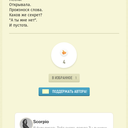
Открывала.
Произнося слова.
Каков же секрет?
"А ты мне нет".
И пустота.
4
В ИЗБРАННОЕ
1
ПОДДЕРЖАТЬ АВТОРА!
Scorpio
Я буду писать Тебе снова, покуда Ты дышишь.