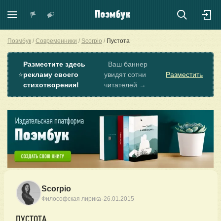
Поэмбук
Современники
Scorpio
Пустота
Разместите здесь
Ваш баннер
⭐
рекламу своего
увидят сотни
Разместить
стихотворения!
читателей →
Scorpio
·
Философская лирика
26.01.2015
ПУСТОТА