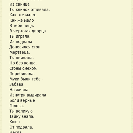
Из свинца
Ты клинок отливала.
Как же мало.
Как же мало
В тебе лица.
В чертогах дворца
Ты играла.
Из подвала
Доносился стон
Мертвеца.
Ты внимала.
Но без конца.
Стоны смехом
Перебивала.
Муки были тебе -
Забава.
На живца
Изнутри выдирала
Боли верные
Голоса.
Ты великую
Тайну знала:
Ключ
От подвала.
Несла.