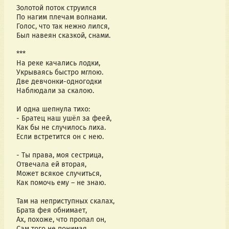
Золотой поток струился
По нагим плечам волнами.
Голос, что так нежно лился,
Был навеян сказкой, снами.
***
На реке качались лодки,
Укрываясь быстро мглою.
Две девчонки-одногодки
Наблюдали за скалою.
И одна шепнула тихо:
- Братец наш ушёл за феей,
Как бы не случилось лиха.
Если встретится он с нею.
- Ты права, моя сестрица,
Отвечала ей вторая,
Может всякое случиться,
Как помочь ему – не знаю.
Там на неприступных скалах,
Брата фея обнимает,
Ах, похоже, что пропал он,
Сам того не понимая.