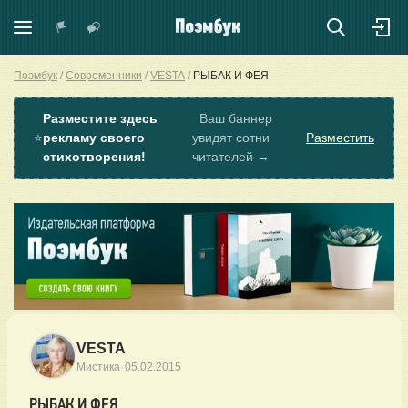
Поэмбук
Современники
VESTA
РЫБАК И ФЕЯ
Разместите здесь
Ваш баннер
⭐
рекламу своего
увидят сотни
Разместить
стихотворения!
читателей →
VESTA
·
Мистика
05.02.2015
РЫБАК И ФЕЯ