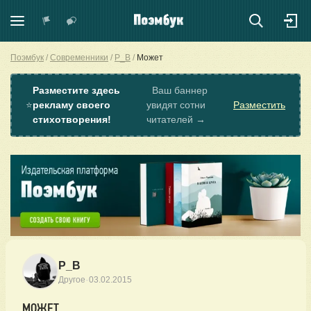
Поэмбук
Современники
P_B
Может
Разместите здесь
Ваш баннер
⭐
рекламу своего
увидят сотни
Разместить
стихотворения!
читателей →
P_B
·
Другое
03.02.2015
МОЖЕТ