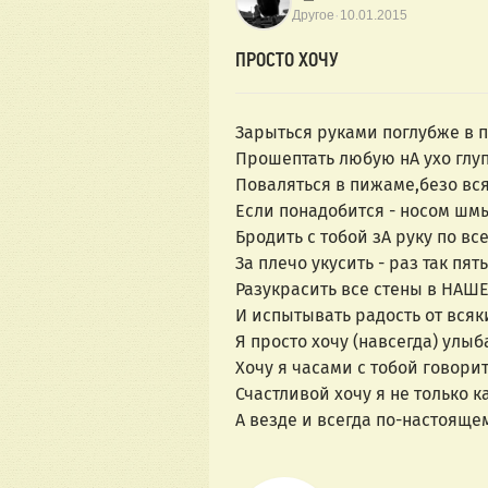
·
Другое
10.01.2015
ПРОСТО ХОЧУ
Зарыться руками поглубже в п
Прошептать любую нА ухо глуп
Поваляться в пижаме,безо вся
Если понадобится - носом шмы
Бродить с тобой зА руку по вс
За плечо укусить - раз так пять
Разукрасить все стены в НАШ
И испытывать радость от всяки
Я просто хочу (навсегда) улыб
Хочу я часами с тобой говорит
Счастливой хочу я не только к
А везде и всегда по-настояще