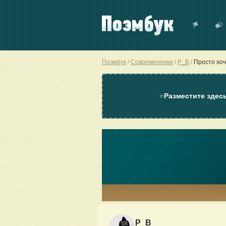
Поэмбук
Современники
P_B
Просто хоч
⭐
Разместите здес
P_B