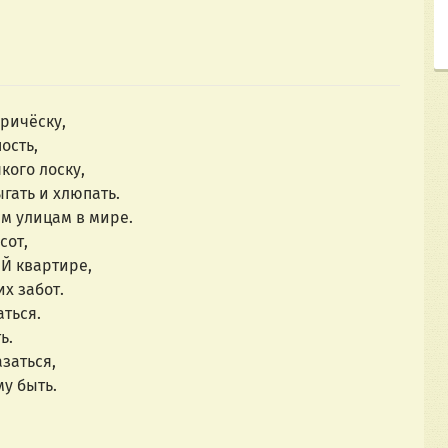
ричёску,
ость,
кого лоску,
гать и хлюпать.
ем улицам в мире.
сот,
ЕЙ квартире,
х забот.
аться.
ь.
азаться,
му быть.