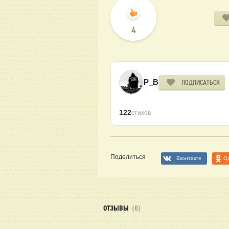
4
P_B
ПОДПИСАТЬСЯ
122
стихов
Поделиться
Вконтакте
О
ОТЗЫВЫ
(0)