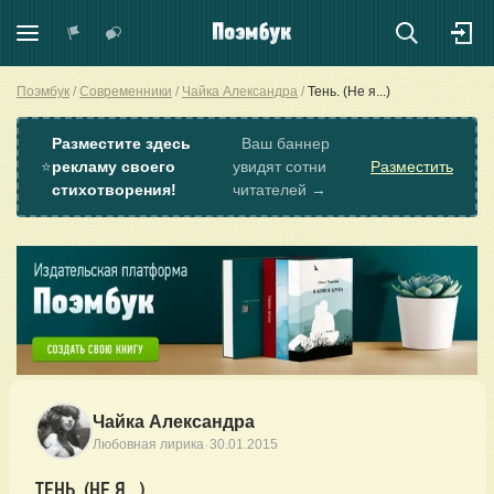
Поэмбук
Современники
Чайка Александра
Тень. (Не я...)
Разместите здесь
Ваш баннер
⭐
рекламу своего
увидят сотни
Разместить
стихотворения!
читателей →
Чайка Александра
·
Любовная лирика
30.01.2015
ТЕНЬ. (НЕ Я...)