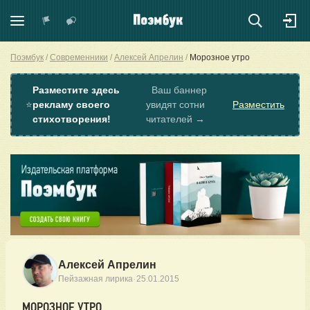
Поэмбук
Современники
Алексей Апрелин
Морозное утро
Разместите здесь
Ваш баннер
⭐
рекламу своего
увидят сотни
Разместить
стихотворения!
читателей →
Алексей Апрелин
·
Пейзажная лирика
25.01.2015
МОРОЗНОЕ УТРО