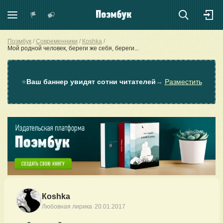
Поэмбук
Современники
Коshkа
Мой родной человек, береги же себя, береги...
⭐
Ваш баннер увидят сотни читателей
→
Разместить
Коshkа
·
Любовная лирика
20.01.2017