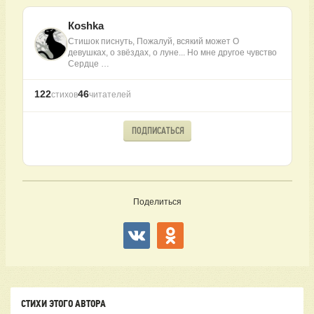
Коshkа
Стишок писнуть, Пожалуй, всякий может О
девушках, о звёздах, о луне... Но мне другое чувство
Сердце …
122
46
стихов
читателей
ПОДПИСАТЬСЯ
Поделиться
СТИХИ ЭТОГО АВТОРА