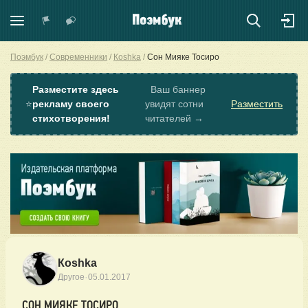
Поэмбук
Современники
Коshkа
Сон Мияке Тосиро
Разместите здесь
Ваш баннер
⭐
рекламу своего
увидят сотни
Разместить
стихотворения!
читателей →
Коshkа
·
Другое
05.01.2017
СОН МИЯКЕ ТОСИРО