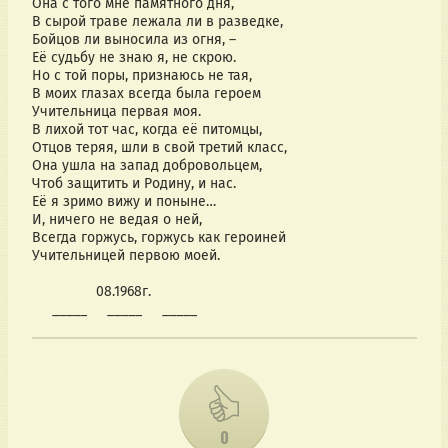
Она с того мне памятного дня,
В сырой траве лежала ли в разведке,
Бойцов ли выносила из огня, –
Её судьбу не знаю я, не скрою.
Но с той поры, признаюсь не тая,
В моих глазах всегда была героем
Учительница первая моя.
В лихой тот час, когда её питомцы,
Отцов теряя, шли в свой третий класс,
Она ушла на запад добровольцем,
Чтоб защитить и Родину, и нас.
Её я зримо вижу и поныне…
И, ничего не ведая о ней,
Всегда горжусь, горжусь как героиней
Учительницей первою моей.
08.1968г.
_____ _____ _____
0