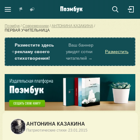
Поэмбук
Современники
АНТОНИНА КАЗАКИНА
ПЕРВАЯ УЧИТЕЛЬНИЦА
Разместите здесь
Ваш баннер
⭐
рекламу своего
увидят сотни
Разместить
стихотворения!
читателей →
АНТОНИНА КАЗАКИНА
·
Патриотические стихи
23.01.2015