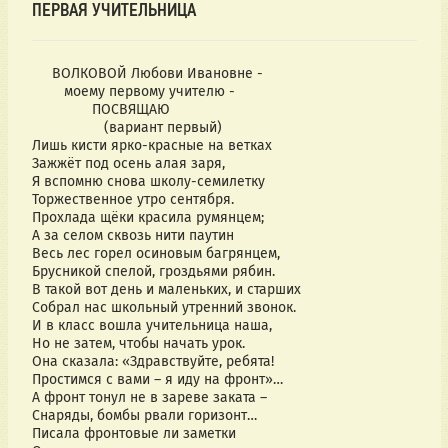
ПЕРВАЯ УЧИТЕЛЬНИЦА
ВОЛКОВОЙ Любови Ивановне -
моему первому учителю -
ПОСВЯЩАЮ
(вариант первый)
Лишь кисти ярко-красные на ветках
Зажжёт под осень алая заря,
Я вспомню снова школу-семилетку
Торжественное утро сентября.
Прохлада щёки красила румянцем;
А за селом сквозь нити паутин
Весь лес горел осиновым багрянцем,
Брусникой спелой, гроздьями рябин.
В такой вот день и маленьких, и старших
Собрал нас школьный утренний звонок.
И в класс вошла учительница наша,
Но не затем, чтобы начать урок.
Она сказала: «Здравствуйте, ребята!
Простимся с вами – я иду на фронт»…
А фронт тонул не в зареве заката –
Снаряды, бомбы рвали горизонт…
Писала фронтовые ли заметки