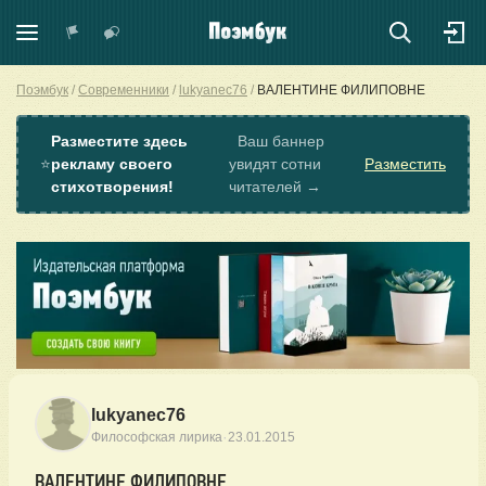
Поэмбук
Современники
lukyanec76
ВАЛЕНТИНЕ ФИЛИПОВНЕ
Разместите здесь
Ваш баннер
⭐
рекламу своего
увидят сотни
Разместить
стихотворения!
читателей →
lukyanec76
·
Философская лирика
23.01.2015
ВАЛЕНТИНЕ ФИЛИПОВНЕ