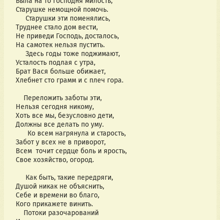
Была на то Господня милость,
Старушке немощной помочь.
Старушки эти поменялись,
Труднее стало дом вести,
Не приведи Господь, досталось,
На самотек нельзя пустить.
Здесь годы тоже поджимают,
Усталость подлая с утра,
Брат Вася больше обижает,
Хлебнет сто грамм и с плеч гора.
Переложить заботы эти,
Нельзя сегодня никому,
Хоть все мы, безусловно дети,
Должны все делать по уму.
Ко всем нагрянула и старость,
Забот у всех не в приворот,
Всем точит сердце боль и ярость,
Свое хозяйство, огород.
Как быть, такие передряги,
Душой никак не объяснить,
Себе и времени во благо,
Кого прикажете винить.
Потоки разочарований