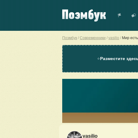
Поэмбук
Современники
vasilio
Мир есть
⭐
Разместите здес
vasilio