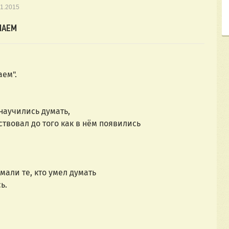
01.2015
МАЕМ
аем".
 научились думать,
ствовал до того как в нём появились
умали те, кто умел думать
ь.