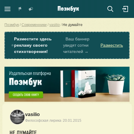
Поэмбук
Современники
vasilio
Не думайте
Разместите здесь
Ваш баннер
⭐
рекламу своего
увидят сотни
Разместить
стихотворения!
читателей →
vasilio
·
Философская лирика
20.01.2015
НЕ ДУМАЙТЕ