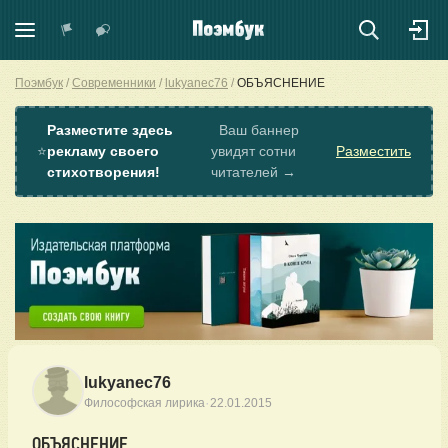
Поэмбук
Современники
lukyanec76
ОБЪЯСНЕНИЕ
Разместите здесь
Ваш баннер
⭐
рекламу своего
увидят сотни
Разместить
стихотворения!
читателей →
lukyanec76
·
Философская лирика
22.01.2015
ОБЪЯСНЕНИЕ