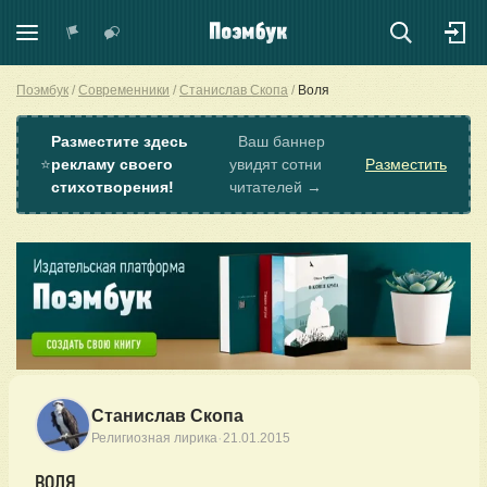
Поэмбук
Современники
Станислав Скопа
Воля
Разместите здесь
Ваш баннер
⭐
рекламу своего
увидят сотни
Разместить
стихотворения!
читателей →
Станислав Скопа
·
Религиозная лирика
21.01.2015
ВОЛЯ