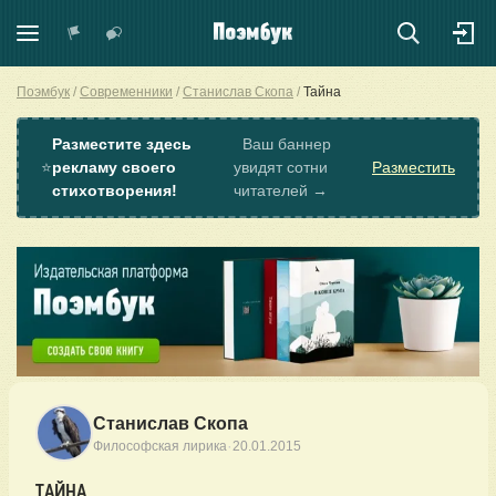
Поэмбук
Современники
Станислав Скопа
Тайна
Разместите здесь
Ваш баннер
⭐
рекламу своего
увидят сотни
Разместить
стихотворения!
читателей →
Станислав Скопа
·
Философская лирика
20.01.2015
ТАЙНА