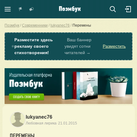
Поэмбук
Современники
lukyanec76
Перемены
Разместите здесь
Ваш баннер
⭐
рекламу своего
увидят сотни
Разместить
стихотворения!
читателей →
lukyanec76
·
Любовная лирика
21.01.2015
ПЕРЕМЕНЫ