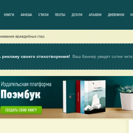
КНИГИ
АФИША
СТИХИ
ПОЭТЫ
ДУЭЛИ
АЛЬБОМ
ДНЕВНИКИ
К
нимание враждебных глаз
ь рекламу своего стихотворения!
Ваш баннер увидят сотни чит