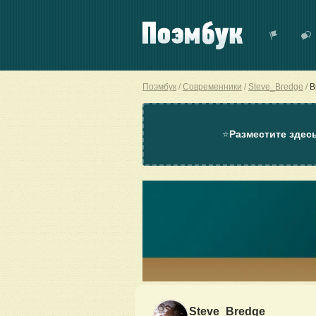
Поэмбук
Современники
Steve_Bredge
В
⭐
Разместите здес
Steve_Bredge