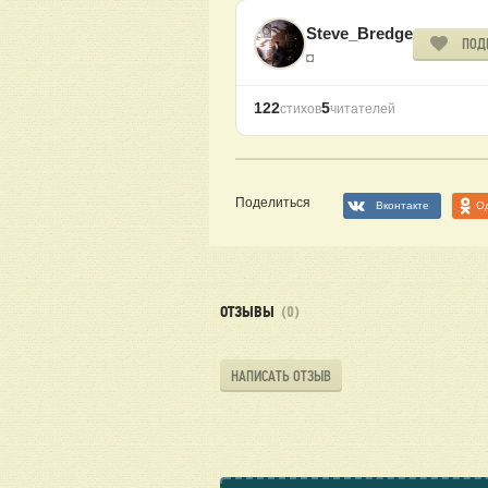
Steve_Bredge
ПОД
◘
122
5
стихов
читателей
Поделиться
Вконтакте
О
ОТЗЫВЫ
(0)
НАПИСАТЬ ОТЗЫВ