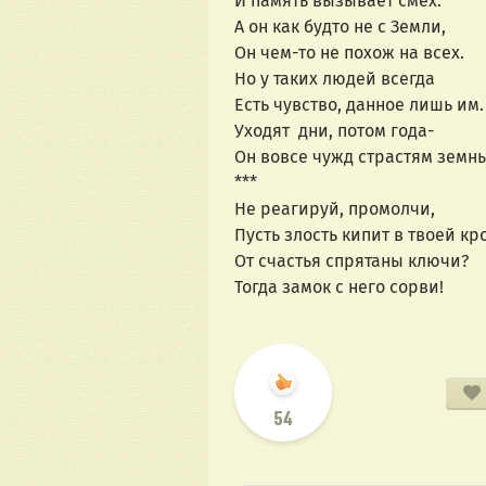
И память вызывает смех.
А он как будто не с Земли,
Он чем-то не похож на всех.
Но у таких людей всегда
Есть чувство, данное лишь им.
Уходят дни, потом года-
Он вовсе чужд страстям земн
***
Не реагируй, промолчи,
Пусть злость кипит в твоей кр
От счастья спрятаны ключи?
Тогда замок с него сорви!
54