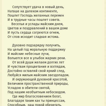
Сопутствует удача в новый день,
Наташе на далеком континенте,
Пошлет Господь желанных перемен
И в трудные часы пошлет совета.
Веселья и услады майским днем,
Цветов и поздравлений в вашем доме
И пусть сердца согреются огнем,
От слов исходит сладкая истома.
Духовно подзарядку получить,
На целый год моральную поддержку
И майские небесные лучи,
Вольются все в улыбок жарких реки.
От всей души желаем долгих лет
И чувствам процветания и взглядам,
Достойно оставляй свой яркий след,
Любуйся милым майским звездопадом.
И окружающей духовной красотой,
Величием пространственной природы,
Усладою в обители святой,
Под нашим необъятным небосводом.
Где мир благословением богат,
Благодаря таким как ты принцессам,
Способным, наш покой оберегать,