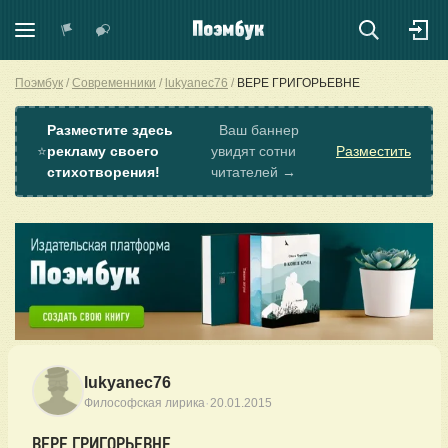
Поэмбук
Современники
lukyanec76
ВЕРЕ ГРИГОРЬЕВНЕ
Разместите здесь
Ваш баннер
⭐
рекламу своего
увидят сотни
Разместить
стихотворения!
читателей →
lukyanec76
·
Философская лирика
20.01.2015
ВЕРЕ ГРИГОРЬЕВНЕ