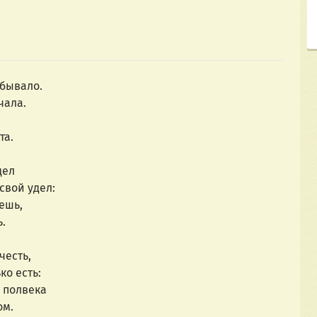
 бывало.
чала.
та.
дел
свой удел:
ешь,
ь.
есть, 
ко есть:
 полвека
ом.