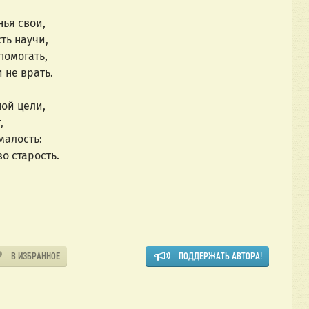
нья свои,
ть научи,
помогать,
 не врать.
ой цели,
,
малость:
о старость.
В ИЗБРАННОЕ
ПОДДЕРЖАТЬ АВТОРА!