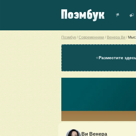
Поэмбук
Современники
Венера Ви
Мыс
⭐
Разместите здес
Ви Венера