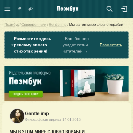
Поэмбук
Современники
Gentle imp
Мы в этом мире словно корабли
Разместите здесь
Ваш баннер
⭐
рекламу своего
увидят сотни
Разместить
стихотворения!
читателей →
Gentle imp
·
Философская лирика
14.01.2015
МЫ В ЭТОМ МИРЕ СЛОВНО КОРАБЛИ