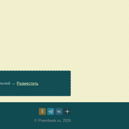
ателей →
Разместить
© Poembook.ru, 2026