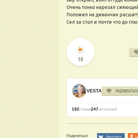
Очень тонко нарезал сияющи
Положил на диванчик расшит
Сел за стол и почти что до гл
10
VESTA
ПОДПИСАТЬС
192
247
стихов
читателей
Поделиться
Вконтакте
О