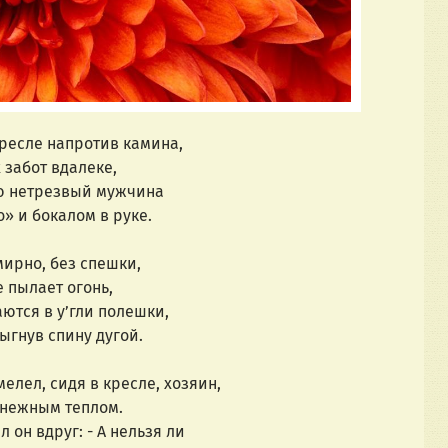
кресле напротив камина,
 забот вдалеке,
ою нетрезвый мужчина
» и бокалом в руке.
мирно, без спешки,
 пылает огонь,
аются в у’гли полешки,
ыгнув спину дугой.
елел, сидя в кресле, хозяин,
 нежным теплом.
 он вдруг: - А нельзя ли