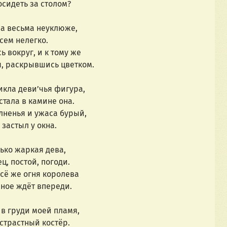
осидеть за столом?
ла весьма неуклюже,
всем нелегко.
ь вокруг, и к тому же
я, раскрывшись цветком.
икла деви’чья фигура,
стала в камине она.
лненья и ужаса бурый,
застыл у окна.
ько жаркая дева,
ец, постой, погоди.
всё же огня королева
сное ждёт впереди.
в груди моей пламя,
страстный костёр.