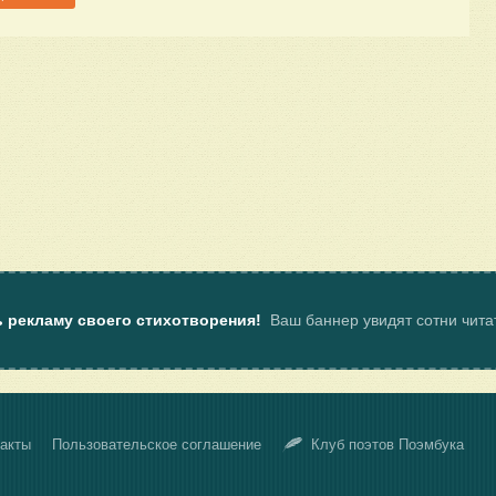
ь рекламу своего стихотворения!
Ваш баннер увидят сотни чит
акты
Пользовательское соглашение
Клуб поэтов Поэмбука