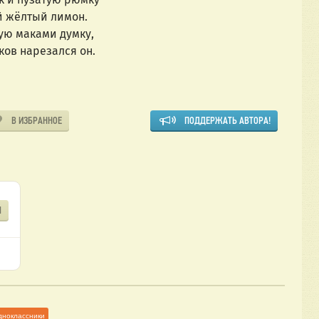
й жёлтый лимон.
ую маками думку,
юков нарезался он.
В ИЗБРАННОЕ
ПОДДЕРЖАТЬ АВТОРА!
Я
дноклассники