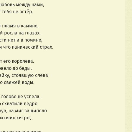
любовь между нами,
 тебя не остёр.
 пламя в камине,
й росла на глазах,
ти нет и в помине,
и что панический страх.
т его королева.
овело до беды.
мейку, стоявшую слева
ко свежей воды.
голове не успела,
 схватили ведро
нув, на миг зашипело
хозяин хитро’,
як и пузатую рюмку