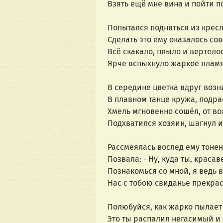
Взять ещё мне вина и пойти п
Попытался подняться из крес
Сделать это ему оказалось со
Всё скакало, плыло и вертелос
Ярче вспыхнуло жаркое плам
В середине цветка вдруг возн
В плавном танце кружа, подра
Хмель мгновенно сошёл, от во
Подхватился хозяин, шагнул и 
Рассмеялась вослед ему тонен
Позвала: - Ну, куда ты, красав
Познакомься со мной, я ведь 
Нас с тобою свиданье прекра
Полюбуйся, как жарко пылает 
Это ты распалил негасимый и 