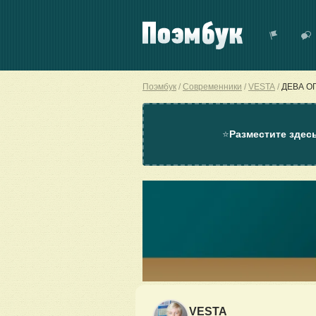
Поэмбук
Современники
VESTA
ДЕВА О
⭐
Разместите здес
VESTA