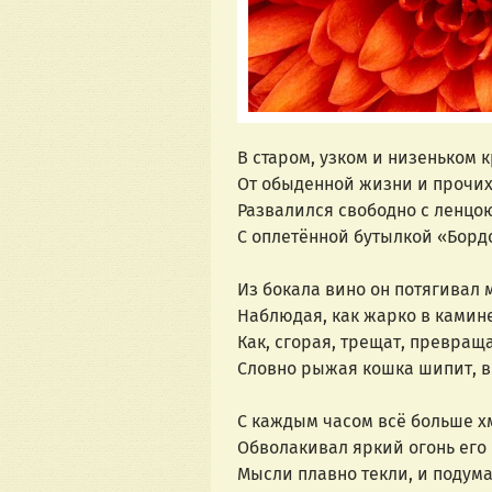
В старом, узком и низеньком 
От обыденной жизни и прочих
Развалился свободно с ленц
С оплетённой бутылкой «Бордо
Из бокала вино он потягивал 
Наблюдая, как жарко в камине
Как, сгорая, трещат, превращ
Словно рыжая кошка шипит, в
С каждым часом всё больше хм
Обволакивал яркий огонь его
Мысли плавно текли, и подумал