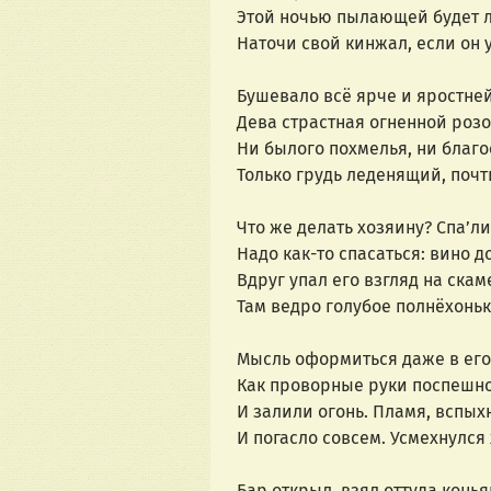
Этой ночью пылающей будет 
Наточи свой кинжал, если он у
Бушевало всё ярче и яростней
Дева страстная огненной розо
Ни былого похмелья, ни благос
Только грудь леденящий, почт
Что же делать хозяину? Спа’ли
Надо как-то спасаться: вино д
Вдруг упал его взгляд на ска
Там ведро голубое полнёхонь
Мысль оформиться даже в его 
Как проворные руки поспешно
И залили огонь. Пламя, вспых
И погасло совсем. Усмехнулся 
Бар открыл, взял оттуда конь