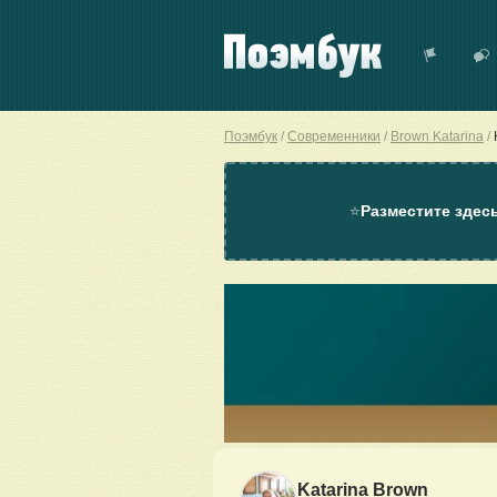
Поэмбук
Современники
Brown Katarina
⭐
Разместите здес
Katarina Brown