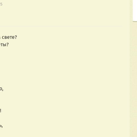
15
 свете?
еты?
о,
!
ь,