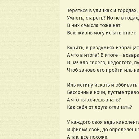
Теряться в уличках и городах,
Умнеть, стареть? Но не в годах
В них смысла тоже нет.
Всю жизнь могу искать ответ:
Курить, в раздумьях извращат
А что в итоге? В итоге – возв
В начало своего, недолгого, пу
Чтоб заново его пройти иль н
Иль истину искать и оббивать 
Бессонные ночи, пустые трево
А что ты хочешь знать?
Как себя от друга отличать?
У каждого своя ведь кинолента
И фильм свой, до определенн
А так, всё похоже,