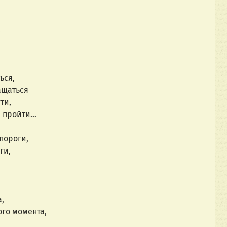
,
ься,
ращаться
ти,
е пройти…
пороги,
ги,
,
ого момента,