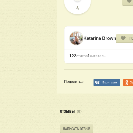
4
Katarina Brown
П
122
1
стихов
читатель
Поделиться
Вконтакте
О
ОТЗЫВЫ
(0)
НАПИСАТЬ ОТЗЫВ