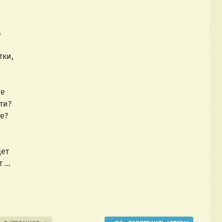
м
тки,
те
ти?
е?
дет
т …