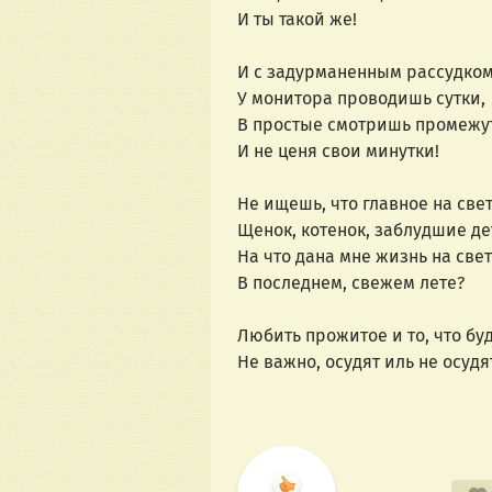
И ты такой же!
И с задурманенным рассудко
У монитора проводишь сутки,
В простые смотришь промежу
И не ценя свои минутки!
Не ищешь, что главное на све
Щенок, котенок, заблудшие де
На что дана мне жизнь на свет
В последнем, свежем лете?
Любить прожитое и то, что бу
Не важно, осудят иль не осудя