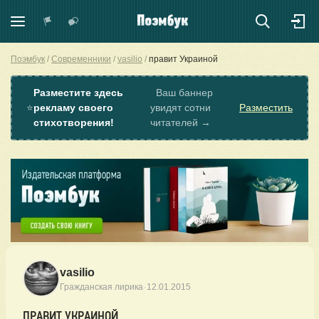
Поэмбук
Современники
vasilio
правит Украиной
Разместите здесь
Ваш баннер
⭐
рекламу своего
увидят сотни
Разместить
стихотворения!
читателей →
vasilio
·
Гражданская лирика
12.01.2015
ПРАВИТ УКРАИНОЙ