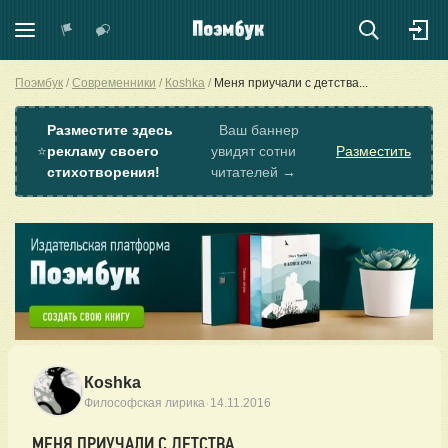
Поэмбук
Современники
Коshkа
Меня приучали с детства...
Разместите здесь
Ваш баннер
⭐
рекламу своего
увидят сотни
Разместить
стихотворения!
читателей →
Коshkа
·
Философская лирика
14.11.2016
МЕНЯ ПРИУЧАЛИ С ДЕТСТВА...