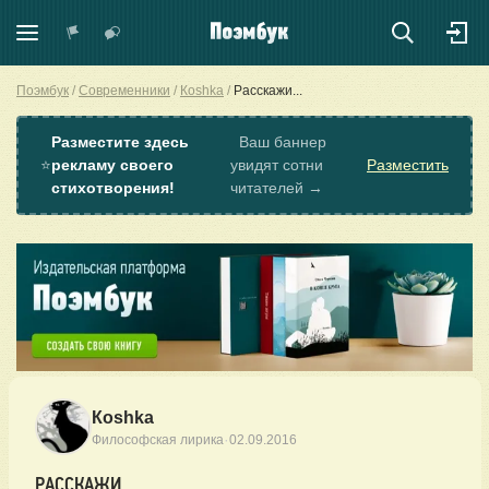
Поэмбук
Современники
Коshkа
Расскажи...
Разместите здесь
Ваш баннер
⭐
рекламу своего
увидят сотни
Разместить
стихотворения!
читателей →
Коshkа
·
Философская лирика
02.09.2016
РАССКАЖИ...