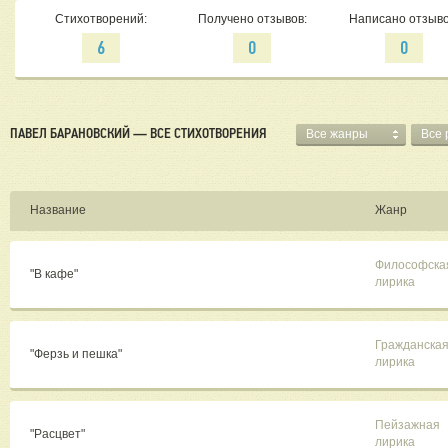
Стихотворений:
Получено отзывов:
Написано отзыво
6
0
0
ПАВЕЛ БАРАНОВСКИЙ — ВСЕ СТИХОТВОРЕНИЯ
Все жанры
Все 
Название
Жанр
Философска
"В кафе"
лирика
Гражданска
"Ферзь и пешка"
лирика
Пейзажная
"Расцвет"
лирика