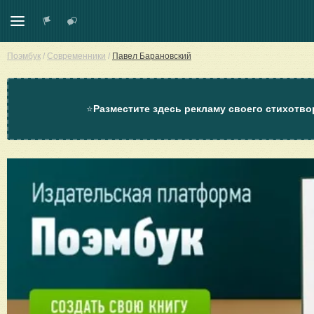
Поэмбук
/
Современники
/
Павел Барановский
⭐
Разместите здесь рекламу своего стихотво