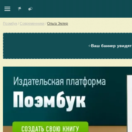
Поэмбук
/
Современники
/
Ольга Эклер
⭐
Ваш баннер увидят