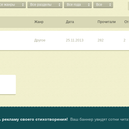
се жанры
Все разделы
Все года
Все
Жанр
Дата
Прочитали
От
Другое
25.11.2013
282
2
ь рекламу своего стихотворения!
Ваш баннер увидят сотни чит