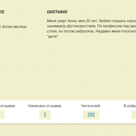
ЕЛЕ
БИОГРАФИЯ
Меня зовут Анна, мне 20 лет. Люблю слушать хорош
занимаюсь фотоискусством. По профессии гид-экск
:
более месяца
стихи, но потом забросила. Недавно меня посетил
"дело".
отзывов:
Написано отзывов:
Читателей:
В избр
2
2
282