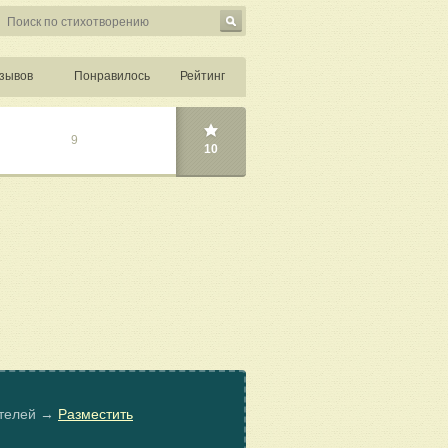
зывов
Понравилось
Рейтинг
9
10
ателей →
Разместить