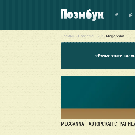
Поэмбук
/
Современники
/
MeggAnna
⭐
Разместите здес
MEGGANNA - АВТОРСКАЯ СТРАНИЦ