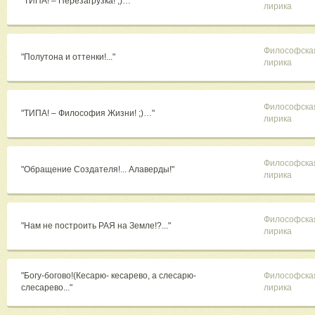
"ТИПА! – Перезагрузка! ;)…"
лирика
Философска
"Полутона и оттенки!..."
лирика
Философска
"ТИПА! – Философия Жизни! ;)…"
лирика
Философска
"Обращение Создателя!... Алаверды!"
лирика
Философска
"Нам не построить РАЯ на Земле!?..."
лирика
"Богу-богово!(Кесарю- кесарево, а слесарю-
Философска
слесарево..."
лирика