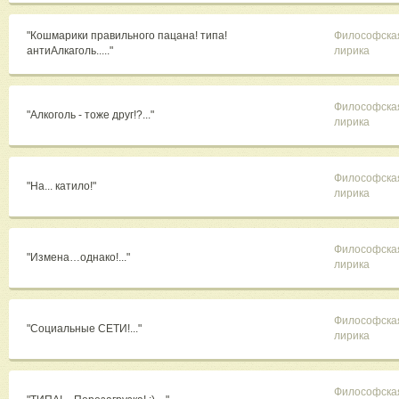
"Кошмарики правильного пацана! типа!
Философска
антиАлкаголь....."
лирика
Философска
"Алкоголь - тоже друг!?..."
лирика
Философска
"На... катило!"
лирика
Философска
"Измена…однако!..."
лирика
Философска
"Социальные СЕТИ!..."
лирика
Философска