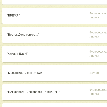
Философска
"ВРЕМЯ!"
лирика
Философска
"Восток-Дело тонкое…"
лирика
Философска
"Фсхлип Души!"
лирика
"К десятилетию ВНУЧКИ!"
Другое
Философска
"ПАНфары!(…или просто ГИМН!?) ;)..."
лирика