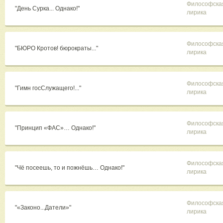
Философска
"День Сурка... Однако!"
лирика
Философска
"БЮРО Кротов! бюрократы..."
лирика
Философска
"Гимн госСлужащего!..."
лирика
Философска
"Принцип «ФАС»… Однако!"
лирика
Философска
"Чё посеешь, то и пожнёшь… Однако!"
лирика
Философска
"«Законо...Датели»"
лирика