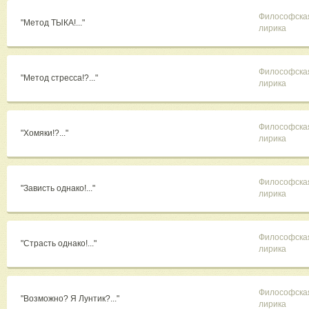
Философска
"Метод ТЫКА!..."
лирика
Философска
"Метод стресса!?..."
лирика
Философска
"Хомяки!?..."
лирика
Философска
"Зависть однако!..."
лирика
Философска
"Страсть однако!..."
лирика
Философска
"Возможно? Я Лунтик?..."
лирика