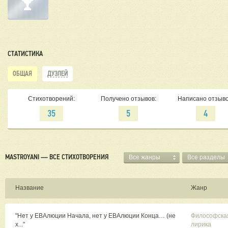
СТАТИСТИКА
ОБЩАЯ
ДУЭЛЕЙ
Стихотворений:
Получено отзывов:
Написано отзыво
35
5
4
MASTROYANI — ВСЕ СТИХОТВОРЕНИЯ
Все жанры
Все разделы
Название
Жанр
"Нет у ЕВАлюции Начала, нет у ЕВАлюции Конца… (не
Философска
х..."
лирика