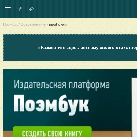
Поэмбук
/
Современники
/
mastroyani
⭐
Разместите здесь рекламу своего стихотво