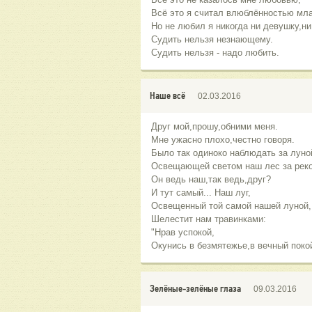
Всё это я считал влюблённостью мл
Но не любил я никогда ни девушку,ни 
Судить нельзя незнающему.
Судить нельзя - надо любить.
Наше всё
02.03.2016
Друг мой,прошу,обними меня.
Мне ужасно плохо,честно говоря.
Было так одиноко наблюдать за луно
Освещающей светом наш лес за реко
Он ведь наш,так ведь,друг?
И тут самый... Наш луг,
Освещенный той самой нашей луной,
Шелестит нам травинками:
"Нрав успокой,
Окунись в безмятежье,в вечный покой
Зелёные-зелёные глаза
09.03.2016