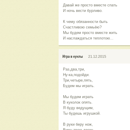
Давай же просто вместе спать
И ночь вести бурливо.
К чему обязанности быть
Счастливою семьёю?
Мы будем просто вместе жить
И наслаждаться теплотою...
Игра в куклы
21.12.2015
Раз,два,три,
Ну-ка,подойди.
Три,четыре,пять,
Будем мы играть.
Мы будем играть
В куколок опять.
Я буду ведущим,
Ты будешь игрушкой.
В руки беру нож,
Вижу твою дрожь.