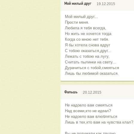
Мой милый друг
19.12.2015
Мой милый друг...
Прости меня.
Любила я тебя всегда,
Но жить не хочется тогда
Когда со мною нет тебя.
Я бы хотела снова вдруг
С тобою оказаться,друг...
Лежать с тобою на лугу,
Считать пылинки на свету...
Дурачиться с тобой,смеяться
Лишь бы любимой оказаться.
Фальшь
20.12.2015
Не надоело вам смеяться
Над всеми,кто не идеал?
Не надоело вам влюбляться
Лишь в тех,кто вам на чувства клал?
Вы не подумали,как трудно