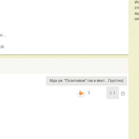
Ис
ст
ау
оп
х...
ой.
Мда уж. "Позитивом" так и веет... Грустно(
3
1