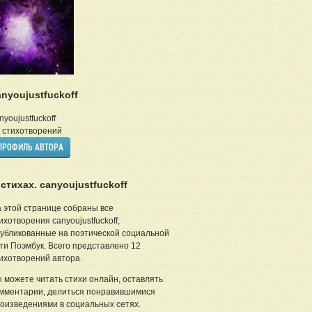
anyoujustfuckoff
nyoujustfuckoff
стихотворений
ПРОФИЛЬ АВТОРА
 стихах. canyoujustfuckoff
 этой странице собраны все
ихотворения canyoujustfuckoff,
убликованные на поэтической социальной
ти Поэмбук. Всего представлено 12
ихотворений автора.
 можете читать стихи онлайн, оставлять
мментарии, делиться понравившимися
оизведениями в социальных сетях.