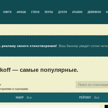
КНИГИ
АФИША
СТИХИ
ПОЭТЫ
ДУЭЛИ
АЛЬБОМ
ДНЕВНИКИ
К
ь рекламу своего стихотворения!
Ваш баннер увидят сотни чит
ckoff — самые популярные.
н.
тариями и оценками.
ЖАНР
РЕЙТИНГ
Все
Все