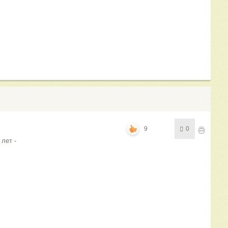
9
0
лет -