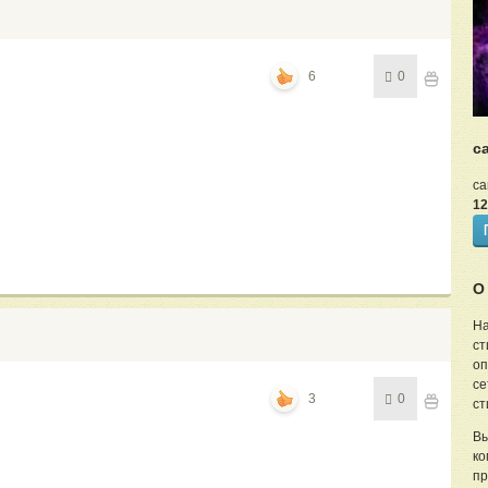
6
0
c
ca
12
О
На
ст
оп
се
3
0
ст
Вы
ко
пр