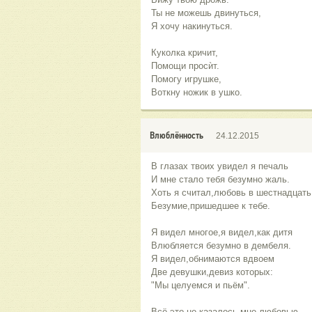
Ты не можешь двинуться,
Я хочу накинуться.
Куколка кричит,
Помощи просѝт.
Помогу игрушке,
Воткну ножик в ушко.
Влюблённость
24.12.2015
В глазах твоих увидел я печаль
И мне стало тебя безумно жаль.
Хоть я считал,любовь в шестнадцать 
Безумие,пришедшее к тебе.
Я видел многое,я видел,как дитя
Влюбляется безумно в дембеля.
Я видел,обнимаются вдвоем
Две девушки,девиз которых:
"Мы целуемся и пьём".
Всё это не казалось мне любовью,