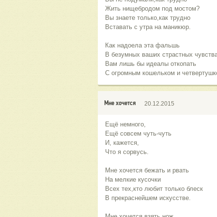
Жить нищебродом под мостом?
Вы знаете только,как трудно
Вставать с утра на маникюр.
Как надоела эта фальшь
В безумных ваших страстных чувства
Вам лишь бы идеалы откопать
С огромным кошельком и четвертушк
Мне хочется
20.12.2015
Ещё немного,
Ещё совсем чуть-чуть
И, кажется,
Что я сорвусь.
Мне хочется бежать и рвать
На мелкие кусочки
Всех тех,кто любит только блеск
В прекраснейшем искусстве.
Мне хочется взять нож