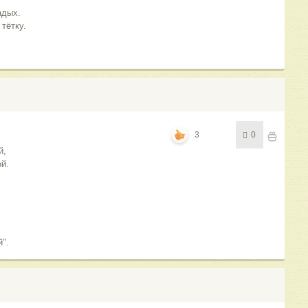
адых.
тётку.
3
0
й,
й.
".