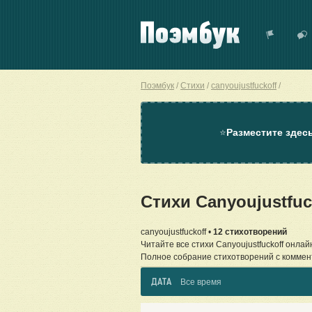
Поэмбук
Стихи
canyoujustfuckoff
⭐
Разместите здес
Стихи Canyoujustfu
canyoujustfuckoff •
12 стихотворений
Читайте все стихи Canyoujustfuckoff онлай
Полное собрание стихотворений с коммен
ДАТА
Все время