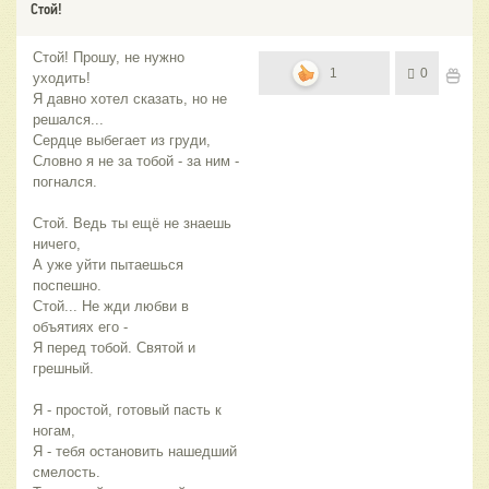
Стой!
Стой! Прошу, не нужно
1
0
уходить!
Я давно хотел сказать, но не
решался...
Сердце выбегает из груди,
Словно я не за тобой - за ним -
погнался.
Стой. Ведь ты ещё не знаешь
ничего,
А уже уйти пытаешься
поспешно.
Стой... Не жди любви в
объятиях его -
Я перед тобой. Святой и
грешный.
Я - простой, готовый пасть к
ногам,
Я - тебя остановить нашедший
смелость.