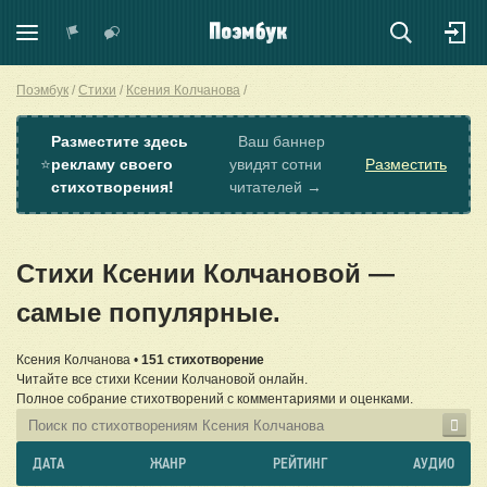
Поэмбук
Стихи
Ксения Колчанова
Разместите здесь
Ваш баннер
⭐
рекламу своего
увидят сотни
Разместить
стихотворения!
читателей →
Стихи Ксении Колчановой —
самые популярные.
Ксения Колчанова •
151 стихотворение
Читайте все стихи Ксении Колчановой онлайн.
Полное собрание стихотворений с комментариями и оценками.
ДАТА
ЖАНР
РЕЙТИНГ
АУДИО