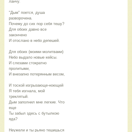
ланчу.
"Дым" поется, душа 
разворочена.
Почему до сих пор себя тешу?
Для обоих давно все 
закончено
И отослано в небо депешей.
Для обоих (моими молитвами)
Небо выдало новые кейсы.
И слезами стократно 
пролитыми,
И внезапно потерянным весом,
И тоской изгрызающе-ноющей
Я тебя изгнала, мой 
треклятый.
Дым заполнил мне легкие. Что 
еще
Ты забыл здесь с бутылкою 
яда?
Неужели и ты рьяно тешишься