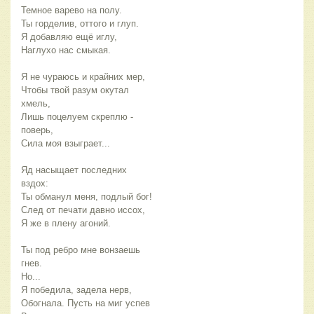
Темное варево на полу.
Ты горделив, оттого и глуп.
Я добавляю ещё иглу,
Наглухо нас смыкая.
Я не чураюсь и крайних мер,
Чтобы твой разум окутал 
хмель,
Лишь поцелуем скреплю - 
поверь,
Сила моя взыграет...
Яд насыщает последних 
вздох:
Ты обманул меня, подлый бог!
След от печати давно иссох,
Я же в плену агоний.
Ты под ребро мне вонзаешь 
гнев.
Но...
Я победила, задела нерв,
Обогнала. Пусть на миг успев