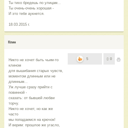
Ты тихо бредешь по улицам...
Ты очень-очень хорошая -
И это тебе аукнется.
18.03.2015 г.
Клин
5
0
Никто не хочет быть чьим-то 
клином
для вышибания старых чувств,
моментом длинным или не 
длинным...
Уж лучше сразу прийти с 
повинной -
сказать: от бывшей любви 
торчу.
Никто не хочет, но как же 
часто
мы попадаемся на крючок!
И верим: прошлое же угасло,