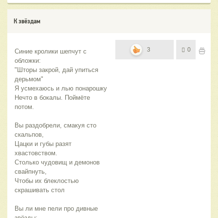
К звёздам
3
0
Синие кролики шепчут с 
обложки:
"Шторы закрой, дай упиться 
дерьмом"
Я усмехаюсь и лью понарошку
Нечто в бокалы. Поймёте 
потом.
Вы раздобрели, смакуя сто 
скальпов,
Цацки и губы разят 
хвастовством.
Столько чудовищ и демонов 
свайпнуть,
Чтобы их блеклостью 
скрашивать стол
Вы ли мне пели про дивные 
звёзды: