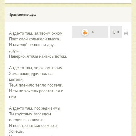
Притяжение душ
4
0
А где-то там, за твоим окном
Поёт свои колыбели вьюга.
И мы ещё не нашли друг 
друга,
Наверно, чтобы найтись потом.
А где-то там, за окном твоим
Зима расщедрилась на 
метели,
Тебя пленило тепло постели,
И ты не хочешь расстаться с 
ним.
А где-то там, посреди зимы
Ты грустным взглядом 
следишь за ночью,
И повстречаться со мною 
хочешь,