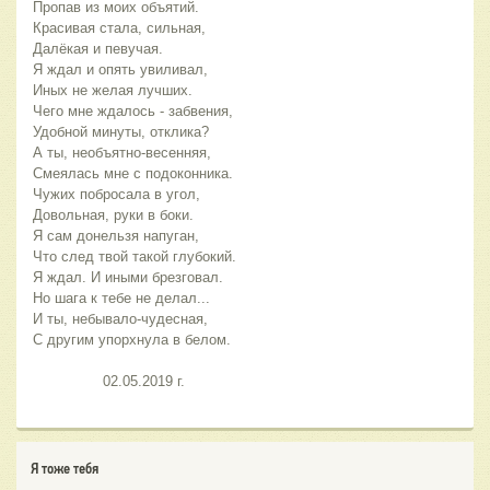
Пропав из моих объятий.
Красивая стала, сильная,
Далёкая и певучая.
Я ждал и опять увиливал,
Иных не желая лучших.
Чего мне ждалось - забвения,
Удобной минуты, отклика?
А ты, необъятно-весенняя,
Смеялась мне с подоконника.
Чужих побросала в угол,
Довольная, руки в боки.
Я сам донельзя напуган,
Что след твой такой глубокий.
Я ждал. И иными брезговал.
Но шага к тебе не делал...
И ты, небывало-чудесная,
С другим упорхнула в белом.
                02.05.2019 г.
Я тоже тебя