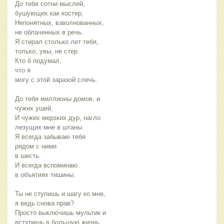
До тебя сотни мыслей, 
бушующих как костер,
Непонятных, взволнованных, 
не облаченных в речь.
Я стирал столько лет тебя, 
только, увы, не стер.
Кто б подумал,
что я
могу с этой заразой слечь.
До тебя миллионы домов, и 
чужих ушей,
И чужих мерзких дур, нагло 
лезущих мне в штаны.
Я всегда забываю тебя
рядом с ними
в шесть.
И всегда вспоминаю
в объятиях тишины.
Ты не ступишь и шагу ко мне,
я ведь снова прав?
Просто выключишь мультик и 
вступишь в большую жизнь,