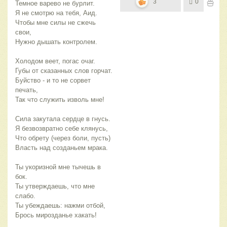
3
0
Темное варево не бурлит.
Я не смотрю на тебя, Аид.
Чтобы мне силы не сжечь 
свои,
Нужно дышать контролем.
Холодом веет, погас очаг.
Губы от сказанных слов горчат.
Буйство - и то не сорвет 
печать,
Так что служить изволь мне!
Сила закутала сердце в гнусь.
Я безвозвратно себе клянусь,
Что обрету (через боли, пусть)
Власть над созданьем мрака.
Ты укоризной мне тычешь в 
бок.
Ты утверждаешь, что мне 
слабо.
Ты убеждаешь: нажми отбой,
Брось мирозданье хакать!