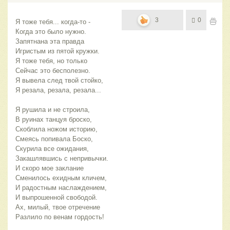
3
0
Я тоже тебя... когда-то -
Когда это было нужно.
Запятнана эта правда
Игристым из пятой кружки.
Я тоже тебя, но только
Сейчас это бесполезно.
Я вывела след твой стойко,
Я резала, резала, резала...
Я рушила и не строила,
В руинах танцуя броско,
Скоблила ножом историю,
Смеясь попивала Боско,
Скурила все ожидания,
Закашлявшись с непривычки.
И скоро мое заклание
Сменилось ехидным кличем,
И радостным наслаждением,
И выпрошенной свободой.
Ах, милый, твое отречение
Разлило по венам гордость!