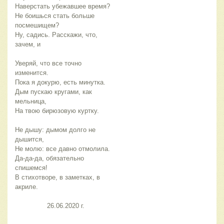
Наверстать убежавшее время?
Не боишься стать больше 
посмешищем?
Ну, садись. Расскажи, что, 
зачем, и
Уверяй, что все точно 
изменится.
Пока я докурю, есть минутка.
Дым пускаю кругами, как 
мельница,
На твою бирюзовую куртку.
Не дышу: дымом долго не 
дышится,
Не молю: все давно отмолила.
Да-да-да, обязательно 
спишемся!
В стихотворе, в заметках, в 
акриле.
                26.06.2020 г.