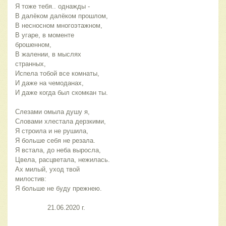
Я тоже тебя.. однажды -
В далёком далёком прошлом,
В несносном многоэтажном,
В угаре, в моменте 
брошенном,
В жалении, в мыслях 
странных,
Испела тобой все комнаты,
И даже на чемоданах,
И даже когда был скомкан ты.
Слезами омыла душу я,
Словами хлестала дерзкими,
Я строила и не рушила,
Я больше себя не резала.
Я встала, до неба выросла,
Цвела, расцветала, нежилась.
Ах милый, уход твой 
милостив:
Я больше не буду прежнею.
                21.06.2020 г.