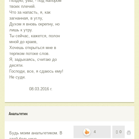
Поздно, увы, - под напором 
твоих плечей.
Что за напасть, я, как 
загнанная, в углу,
Духом я вновь окрепну, но 
лишь к утру.
Ты сейчас, кажется, полон 
мной до краев,
Хочешь открыться мне в 
терпком потоке слов.
Я, задыхаясь, считаю до 
десяти.
Господи, все, я сдаюсь ему! 
Не суди.
                08.03.2016 г.
Анальгетик
4
0
Будь моим анальгетиком. В 
этой больнице,