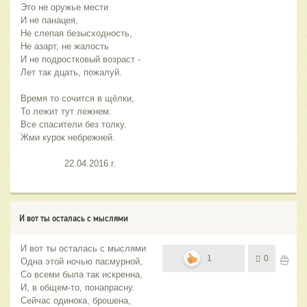
Это не оружье мести
И не панацея,
Не слепая безысходность,
Не азарт, не жалость
И не подростковый возраст -
Лет так дцать, пожалуй.
Время то сочится в щёлки,
То лежит тут лежнем.
Все спасители без толку.
Жми курок небрежней.
                22.04.2016 г.
И вот ты осталась с мыслями
И вот ты осталась с мыслями
1
0
Одна этой ночью пасмурной,
Со всеми была так искренна,
И, в общем-то, понапрасну.
Сейчас одинока, брошена,