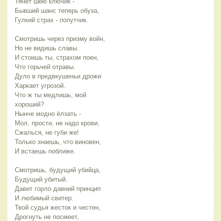
Тянет шею ключик -
Бывший шанс теперь обуза,
Гулкий страх - попутчик.
Смотришь через призму войн,
Но не видишь славы.
И стоишь ты, страхом поен,
Что горьчей отравы.
Дуло в предвкушеньи дрожи
Харкает угрозой.
Что ж ты медлишь, мой 
хороший?
Нынче модно ёлзать -
Мол, прости, не надо крови,
Сжалься, не губи же!
Только знаешь, что виновен,
И встаешь поближе.
Смотришь, будущий убийца,
Будущий убитый.
Давит горло давний принцип
И любимый свитер.
Твой судья жесток и честен,
Дрогнуть не посмеет,