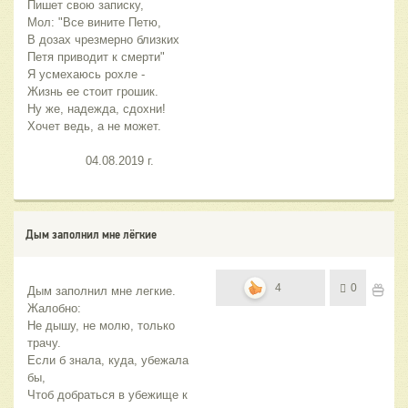
Пишет свою записку,
Мол: "Все вините Петю,
В дозах чрезмерно близких
Петя приводит к смерти"
Я усмехаюсь рохле -
Жизнь ее стоит грошик.
Ну же, надежда, сдохни!
Хочет ведь, а не может.
                04.08.2019 г.
Дым заполнил мне лёгкие
4
0
Дым заполнил мне легкие. 
Жалобно:
Не дышу, не молю, только 
трачу.
Если б знала, куда, убежала 
бы,
Чтоб добраться в убежище к 