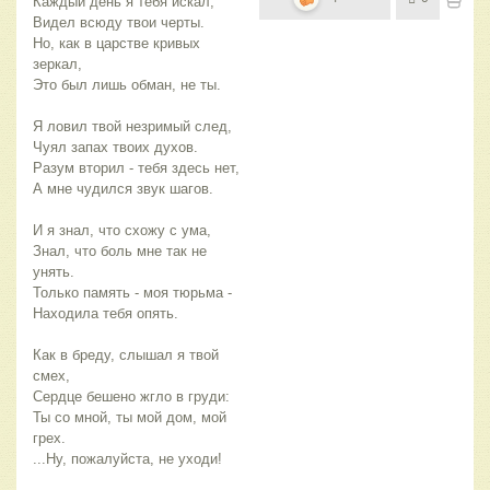
Каждый день я тебя искал,
Видел всюду твои черты.
Но, как в царстве кривых 
зеркал,
Это был лишь обман, не ты.
Я ловил твой незримый след,
Чуял запах твоих духов.
Разум вторил - тебя здесь нет,
А мне чудился звук шагов.
И я знал, что схожу с ума,
Знал, что боль мне так не 
унять.
Только память - моя тюрьма -
Находила тебя опять.
Как в бреду, слышал я твой 
смех,
Сердце бешено жгло в груди:
Ты со мной, ты мой дом, мой 
грех.
...Ну, пожалуйста, не уходи!