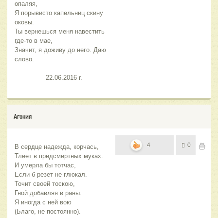
опаляя,
Я порывисто капельниц скину 
оковы.
Ты вернешься меня навестить 
где-то в мае,
Значит, я доживу до него. Даю 
слово.
                22.06.2016 г.
Агония
4
0
В сердце надежда, корчась,
Тлеет в предсмертных муках.
И умерла бы тотчас,
Если б резет не глюкал.
Точит своей тоскою,
Гной добавляя в раны.
Я иногда с ней вою
(Благо, не постоянно).