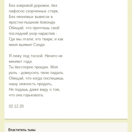
Без ковровой дорожки, без 
пафосно скорченных стерв,
Без неоновых вывесок в 
яростно-пышном бомонде.
Обещай, что прочтешь свой 
последний укор нараспев -
Где мы лгали; кто твари; и как 
меня выявил Сонди.
Я лежу под тоской. Ничего не 
меняют года.
Ты бесспорно прощен. Моя 
роль - довкусить твою падаль.
Обещай, что когда поспешишь 
нашу нежность продать,
Не подашь даже виду о том, 
что она горьковата.
02.12.20
Властитель тьмы