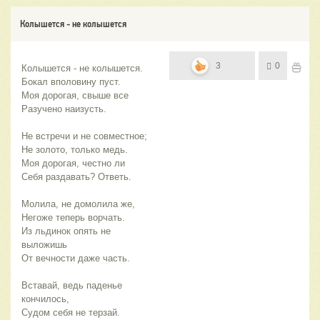
Колышется - не колышется
3
0
Колышется - не колышется.
Бокал вполовину пуст.
Моя дорогая, свыше все
Разучено наизусть.
Не встречи и не совместное;
Не золото, только медь.
Моя дорогая, честно ли
Себя раздавать? Ответь.
Молила, не домолила же,
Негоже теперь ворчать.
Из льдинок опять не 
выложишь
От вечности даже часть.
Вставай, ведь паденье 
кончилось,
Судом себя не терзай.