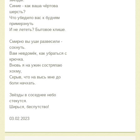
Синие - как ваша чёртова 
шерсть?
Что убедило вас к будням 
примерзнуть
И не лететь? Бытовое клише.
Смирно вы уши развесили - 
сохнуть.
Вам невдомёк, как убраться с 
крючка.
Вновь я на ужин состряпаю 
хохму,
Скрыв, что на высь мне до 
боли начхать.
Звёзды в соседнее небо 
стекутся.
Ширься, беспутство!
03.02.2023