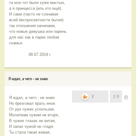
та или тот были хуже мастью,
а я принцесса (иль кто ещё).
И сами (часто не сознавая
всей беспросветности бытия)
так отношения начинаем,
что новые девушка или парень
для нас как в парке любом 
скамья.
                08.07.2019 г.
Я ждал, а чего - не знаю
2
0
Я ждал, а чего - не знаю.
Но брезговал брать иное.
От рук чужих ускользая,
Молитвам чужим не вторя,
В чужих глазах не витая,
И запах чужой не гладя.
Ты стала такая живая,