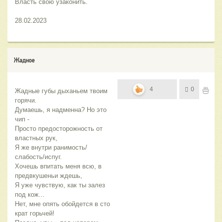
Власть свою узаконить.
28.02.2023
Жадное
4
0
Жадные губы дыханьем твоим 
горячи.
Думаешь, я надменна? Но это 
чип -
Просто предосторожность от 
властных рук,
Я же внутри ранимость/
слабость/испуг.
Хочешь впитать меня всю, в 
предвкушеньи ждешь,
Я уже чувствую, как ты залез 
под кож...
Нет, мне опять обойдется в сто 
крат горьчей!