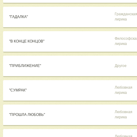
Гражданска
"ГАДАЛКА"
лирика
Философска
"В КОНЦЕ КОНЦОВ"
лирика
"ПРИБЛИЖЕНИЕ"
Другое
Любовная
"СУМРАК"
лирика
Любовная
"ПРОШЛА ЛЮБОВЬ"
лирика
Любовная