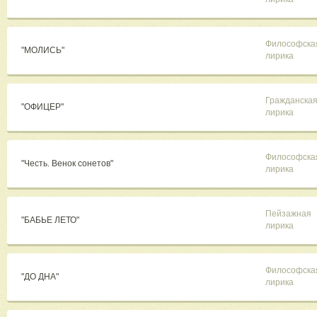
Философска
"МОЛИСЬ"
лирика
Гражданска
"ОФИЦЕР"
лирика
Философска
"Честь. Венок сонетов"
лирика
Пейзажная
"БАБЬЕ ЛЕТО"
лирика
Философска
"ДО ДНА"
лирика