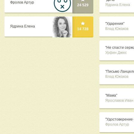
Фролов Артур
Ядрина Елена
24 529
"Ударения"
Ядрина Елена
Влад Южаков
14 728
"Не спасти серж
Урфин Джюс
"Письмо Ланцел
Влад Южаков
"Мама"
Ярославов Иван
"Удостоверение 
Фролов Артур