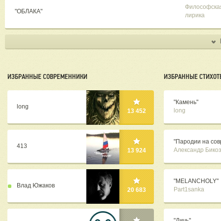
Философска
"ОБЛАКА"
лирика
ИЗБРАННЫЕ СОВРЕМЕННИКИ
ИЗБРАННЫЕ СТИХОТ
"Камень"
long
long
13 452
"Пародии на сов
413
Александр Бико
13 924
"MELANCHOLY"
Влад Южаков
Part1sanka
20 683
"Дичь"