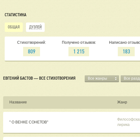
СТАТИСТИКА
ОБЩАЯ
ДУЭЛЕЙ
Стихотворений:
Получено отзывов:
Написано отзыво
809
1 215
183
ЕВГЕНИЙ БАСТОВ — ВСЕ СТИХОТВОРЕНИЯ
Все жанры
Все раз
Название
Жанр
Философска
" О ВЕНКЕ СОНЕТОВ"
лирика