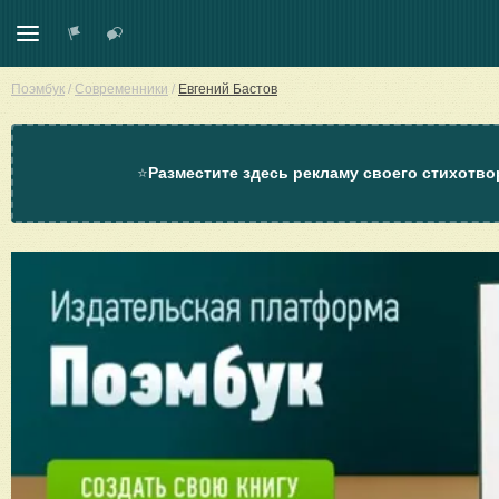
Поэмбук
/
Современники
/
Евгений Бастов
⭐
Разместите здесь рекламу своего стихотво